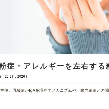
花粉症・アレルギーを左右する
康
|
20 2月, 2026
|
の主役。乳酸菌がIgAを増やすメカニズムや、腸内細菌との